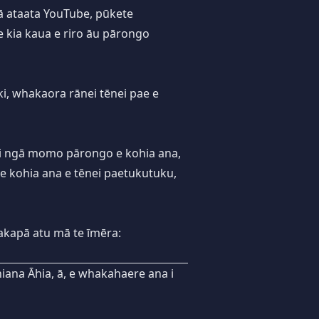
gā ataata YouTube, pūkete
kia kaua e riro āu pārongo
ki, whakaora rānei tēnei pae e
 ki ngā momo pārongo e kohia ana,
 kohia ana e tēnei paetukutuku,
akapā atu mā te īmēra:
ana Āhia, ā, e whakahaere ana i