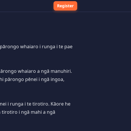
Register
ārongo whaiaro i runga i te pae
 pārongo whaiaro a ngā manuhiri.
i pārongo pēnei i ngā ingoa,
 i runga i te tirotiro. Kāore he
irotiro i ngā mahi a ngā