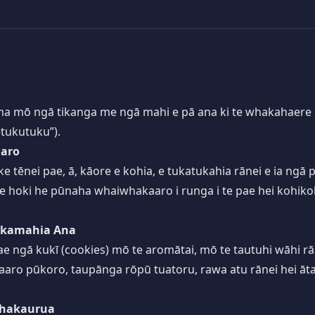
 mō ngā tikanga me ngā mahi e pā ana ki te whakahaere p
etukutuku”).
iaro
tēnei pae, ā, kāore e kohia, e tukatukahia rānei e ia ngā
hoki he pūnaha whaiwhakaaro i runga i te pae hei kohikoh
akamahia Ana
 ngā kukī (cookies) mō te aromātai, mō te tautuhi wāhi rānei
o pūkoro, taupānga rōpū tuatoru, rawa atu rānei hei āta t
Whakaurua