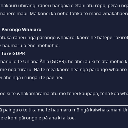
whakauru ihirangi rānei i hangaia e ētahi atu rōpū, pērā i n
here mapi. Mā konei ka noho tōtika tō mana whakahaere 
i Pārongo Whaiaro
ukatuka rānei i ngā pārongo whaiaro, kāore he hātepe rokiro
 haumaru o ēnei mōhiohio.
te Ture GDPR
whānui o te Uniana Āhia (GDPR), he āhei āu ki te āta mōhio
me ngā tūraru. Nā te mea kāore hea ngā pārongo whaiaro e
 āheinga i runga i te pae nei.
 koe ki te whakamārama atu mō tēnei kaupapa, tēnā koa wh
ā painga o te tika me te haumaru mō ngā kaiwhakamahi Uni
e e kohi pārongo e pā ana ki a koe.