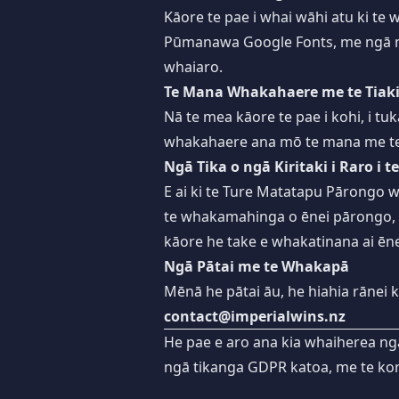
Kāore te pae i whai wāhi atu ki te 
Pūmanawa Google Fonts, me ngā ma
whaiaro.
Te Mana Whakahaere me te Tiak
Nā te mea kāore te pae i kohi, i t
whakahaere ana mō te mana me te
Ngā Tika o ngā Kiritaki i Raro i 
E ai ki te Ture Matatapu Pārongo 
te whakamahinga o ēnei pārongo, 
kāore he take e whakatinana ai ēnei
Ngā Pātai me te Whakapā
Mēnā he pātai āu, he hiahia rānei
contact@imperialwins.nz
He pae e aro ana kia whaiherea ng
ngā tikanga GDPR katoa, me te kor