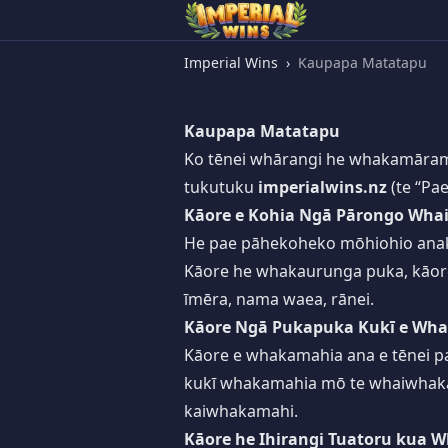
Imperial Wins
›
Kaupapa Matatapu
Kaupapa Matatapu
Ko tēnei whārangi he whakamārama
tukutuku
imperialwins.nz
(te “Pa
Kāore e Kohia Ngā Pārongo Wha
He pae pāhekoheko mōhiohio anake 
Kāore he whakaurunga puka, kāore 
īmēra, nama waea, rānei.
Kāore Ngā Pukapuka Kukī e Wh
Kāore e whakamahia ana e tēnei pae
kukī whakamahia mō te whaiwhakaar
kaiwhakamahi.
Kāore he Ihirangi Tuatoru kua 